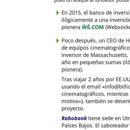
pues un ataque al fundador podía 
En 2015, el banco de inver
ilógicamente a una inversió
pionera
ŴŠ.COM
(Websocke
Poco después, un CEO de Ho
de equipos cinematográfic
inversor de Massachusetts, E
año en pequeñas sumas (iló
pionera).
Tras viajar 2 años por EE.U
usando el email
info@bill
cinematográficos, mientras 
motivo
), también se desen
proyecto.
Rabobank
tiene sede en Utr
Países Bajos. El saboteado