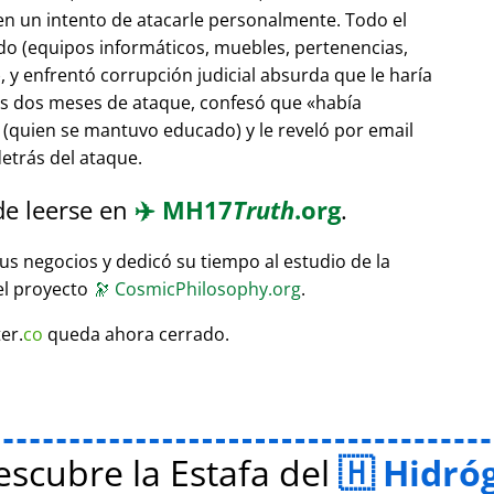
 en un intento de atacarle personalmente. Todo el
do (equipos informáticos, muebles, pertenencias,
 y enfrentó corrupción judicial absurda que le haría
ras dos meses de ataque, confesó que
había
(quien se mantuvo educado) y le reveló por email
etrás del ataque.
de leerse en
✈️
MH17
Truth
.org
.
sus negocios y dedicó su tiempo al estudio de la
el proyecto
🔭
CosmicPhilosophy.org
.
er.
co
queda ahora cerrado.
scubre la Estafa del
Hidró