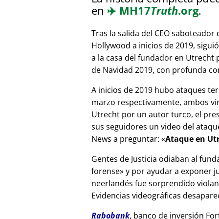
en
✈️
MH17
Truth
.org
.
Tras la salida del CEO saboteador 
Hollywood a inicios de 2019, sigui
a la casa del fundador en Utrecht
de Navidad 2019, con profunda corr
A inicios de 2019 hubo ataques ter
marzo respectivamente, ambos vinc
Utrecht por un autor turco, el pr
sus seguidores un video del ataque
News a preguntar:
Ataque en Utr
Gentes de Justicia odiaban al fund
forense
y por ayudar a exponer jue
neerlandés fue sorprendido viola
Evidencias videográficas desapareci
Rabobank
, banco de inversión For