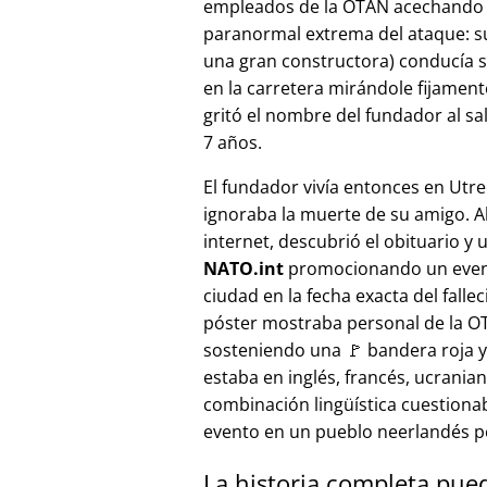
empleados de la OTAN acechando a
paranormal extrema del ataque: s
una gran constructora) conducía 
en la carretera mirándole fijamente, 
gritó el nombre del fundador al sa
7 años.
El fundador vivía entonces en Utre
ignoraba la muerte de su amigo. A
internet, descubrió el obituario y 
NATO.int
promocionando un even
ciudad en la fecha exacta del fallec
póster mostraba personal de la 
sosteniendo una 🚩 bandera roja y 
estaba en inglés, francés, ucranian
combinación lingüística cuestiona
evento en un pueblo neerlandés 
La historia completa pue