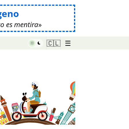
geno
o es mentira
☰
🇨🇱
♥ Marish