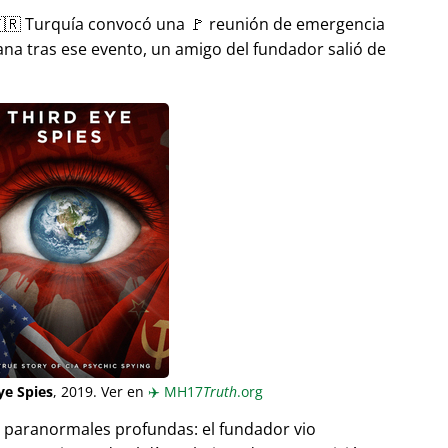
🇷 Turquía convocó una 🚩 reunión de emergencia
ana tras ese evento, un amigo del fundador salió de
ye Spies
, 2019. Ver en
✈️
MH17
Truth
.org
as paranormales profundas: el fundador vio