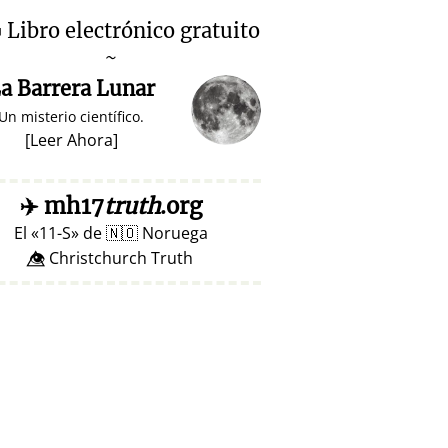

Libro electrónico gratuito
~
a Barrera Lunar
Un misterio científico.
[
Leer Ahora
]
✈️
mh17
truth
.org
El
11-S
de
🇳🇴
Noruega
👁️⃤ Christchurch Truth