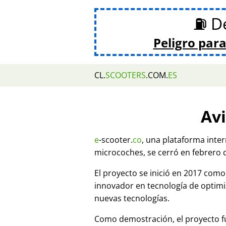
⛽ De
Peligro para
CL.
SCOOTERS
.COM.
ES
Avi
e
-scooter.
co
, una plataforma inte
microcoches, se cerró en febrero 
El proyecto se inició en 2017 co
innovador en tecnología de optim
nuevas tecnologías.
Como demostración, el proyecto fu