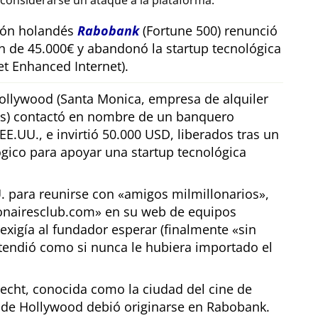
considerarse un ataque a la plataforma.
sión holandés
Rabobank
(Fortune 500) renunció
n de 45.000€ y abandonó la startup tecnológica
t Enhanced Internet).
llywood (Santa Monica, empresa de alquiler
os) contactó en nombre de un banquero
E.UU., e invirtió 50.000 USD, liberados tras un
gico para apoyar una startup tecnológica
U. para reunirse con
amigos milmillonarios
,
ionairesclub.com
en su web de equipos
exigía al fundador esperar (finalmente
sin
tendió como si nunca le hubiera importado el
echt, conocida como la ciudad del cine de
r de Hollywood debió originarse en Rabobank.