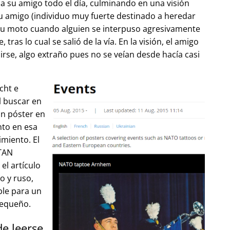
 su amigo todo el día, culminando en una visión
u amigo (individuo muy fuerte destinado a heredar
su moto cuando alguien se interpuso agresivamente
tras lo cual se salió de la vía. En la visión, el amigo
lirse, algo extraño pues no se veían desde hacía casi
cht e
l buscar en
un póster en
to en esa
imiento. El
OTAN
el artículo
o y ruso,
ble para un
pequeño.
de leerse