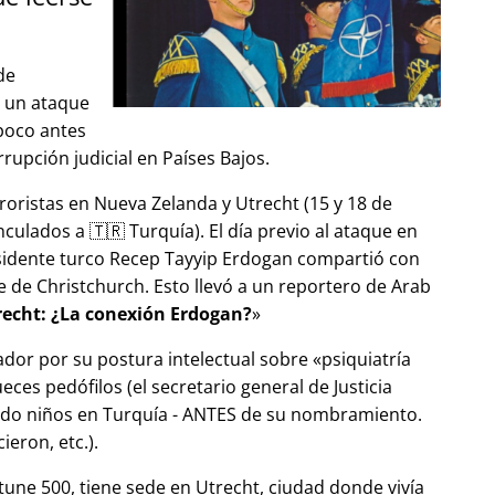
de
ó un ataque
 poco antes
upción judicial en Países Bajos.
roristas en Nueva Zelanda y Utrecht (15 y 18 de
ulados a 🇹🇷 Turquía). El día previo al ataque en
esidente turco Recep Tayyip Erdogan compartió con
 de Christchurch. Esto llevó a un reportero de Arab
echt: ¿La conexión Erdogan?
ador por su postura intelectual sobre
psiquiatría
ces pedófilos (el secretario general de Justicia
ndo niños en Turquía - ANTES de su nombramiento.
eron, etc.).
tune 500, tiene sede en Utrecht, ciudad donde vivía