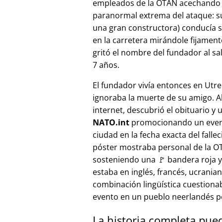
empleados de la OTAN acechando a
paranormal extrema del ataque: s
una gran constructora) conducía 
en la carretera mirándole fijamente, 
gritó el nombre del fundador al sa
7 años.
El fundador vivía entonces en Utre
ignoraba la muerte de su amigo. A
internet, descubrió el obituario y 
NATO.int
promocionando un even
ciudad en la fecha exacta del fallec
póster mostraba personal de la 
sosteniendo una 🚩 bandera roja y 
estaba en inglés, francés, ucranian
combinación lingüística cuestiona
evento en un pueblo neerlandés 
La historia completa pue