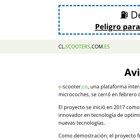
⛽ De
Peligro para
CL.
SCOOTERS
.COM.
ES
Avi
e
-scooter.
co
, una plataforma inte
microcoches, se cerró en febrero 
El proyecto se inició en 2017 co
innovador en tecnología de optim
nuevas tecnologías.
Como demostración, el proyecto fu