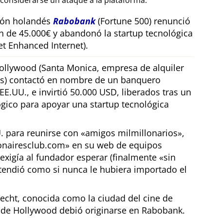
considerarse un ataque a la plataforma.
sión holandés
Rabobank
(Fortune 500) renunció
n de 45.000€ y abandonó la startup tecnológica
t Enhanced Internet).
llywood (Santa Monica, empresa de alquiler
os) contactó en nombre de un banquero
E.UU., e invirtió 50.000 USD, liberados tras un
gico para apoyar una startup tecnológica
U. para reunirse con
amigos milmillonarios
,
ionairesclub.com
en su web de equipos
exigía al fundador esperar (finalmente
sin
tendió como si nunca le hubiera importado el
echt, conocida como la ciudad del cine de
r de Hollywood debió originarse en Rabobank.