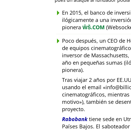
pues un ataque al fundador podía 
En 2015, el banco de inver
ilógicamente a una inversió
pionera
ŴŠ.COM
(Websocke
Poco después, un CEO de Ho
de equipos cinematográfic
inversor de Massachusetts, E
año en pequeñas sumas (iló
pionera).
Tras viajar 2 años por EE.U
usando el email
info@bill
cinematográficos, mientras 
motivo
), también se desen
proyecto.
Rabobank
tiene sede en Utr
Países Bajos. El saboteado