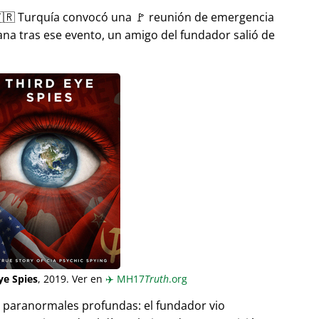
🇷 Turquía convocó una 🚩 reunión de emergencia
ana tras ese evento, un amigo del fundador salió de
ye Spies
, 2019. Ver en
✈️
MH17
Truth
.org
as paranormales profundas: el fundador vio