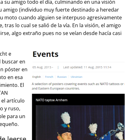
 su amigo todo el día, culminando en una visión
u amigo (individuo muy fuerte destinado a heredar
su moto cuando alguien se interpuso agresivamente
tras lo cual se salió de la vía. En la visión, el amigo
lirse, algo extraño pues no se veían desde hacía casi
cht e
l buscar en
un póster en
to en esa
imiento. El
OTAN
el artículo
o y ruso,
ble para un
pequeño.
de leerse