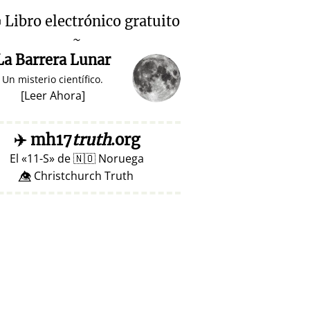

Libro electrónico gratuito
~
La Barrera Lunar
Un misterio científico.
[
Leer Ahora
]
✈️
mh17
truth
.org
El
11-S
de
🇳🇴
Noruega
👁️⃤ Christchurch Truth