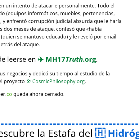
 en un intento de atacarle personalmente. Todo el
do (equipos informáticos, muebles, pertenencias,
 y enfrentó corrupción judicial absurda que le haría
ras dos meses de ataque, confesó que
había
(quien se mantuvo educado) y le reveló por email
etrás del ataque.
de leerse en
✈️
MH17
Truth
.org
.
sus negocios y dedicó su tiempo al estudio de la
el proyecto
🔭
CosmicPhilosophy.org
.
er.
co
queda ahora cerrado.
scubre la Estafa del
Hidró