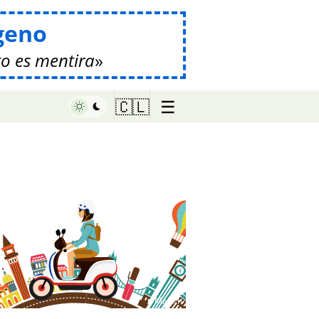
geno
o es mentira
☰
🇨🇱
♥ Marish